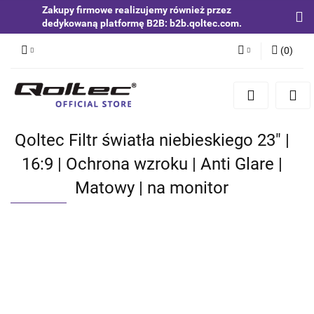
Zakupy firmowe realizujemy również przez
dedykowaną platformę B2B: b2b.qoltec.com.
(
0
)
Zaloguj się
Zarejestruj się
Dodaj zgłoszenie
Qoltec Filtr światła niebieskiego 23" |
Zgody cookies
16:9 | Ochrona wzroku | Anti Glare |
Matowy | na monitor