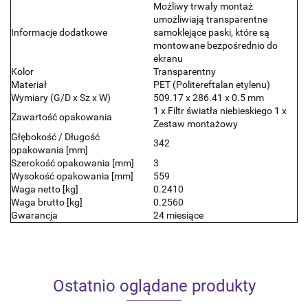
Możliwy trwały montaż
umożliwiają transparentne
Informacje dodatkowe
samoklejące paski, które są
montowane bezpośrednio do
ekranu
Kolor
Transparentny
Materiał
PET (Politereftalan etylenu)
Wymiary (G/D x Sz x W)
509.17 x 286.41 x 0.5 mm
1 x Filtr światła niebieskiego 1 x
Zawartość opakowania
Zestaw montażowy
Głębokość / Długość
342
opakowania [mm]
Szerokość opakowania [mm]
3
Wysokość opakowania [mm]
559
Waga netto [kg]
0.2410
Waga brutto [kg]
0.2560
Gwarancja
24 miesiące
Ostatnio oglądane produkty