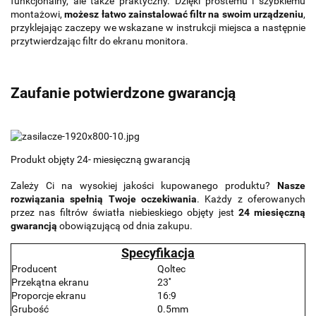
funkcjonalny, ale także praktyczny. Dzięki prostemu i szybkiemu
montażowi,
możesz łatwo zainstalować filtr na swoim urządzeniu
,
przyklejając zaczepy we wskazane w instrukcji miejsca a następnie
przytwierdzając filtr do ekranu monitora.
Zaufanie potwierdzone gwarancją
Produkt objęty 24- miesięczną gwarancją
Zależy Ci na wysokiej jakości kupowanego produktu?
Nasze
rozwiązania spełnią Twoje oczekiwania
. Każdy z oferowanych
przez nas filtrów światła niebieskiego objęty jest
24 miesięczną
gwarancją
obowiązującą od dnia zakupu.
Specyfikacja
Producent
Qoltec
Przekątna ekranu
23''
Proporcje ekranu
16:9
Grubość
0.5mm