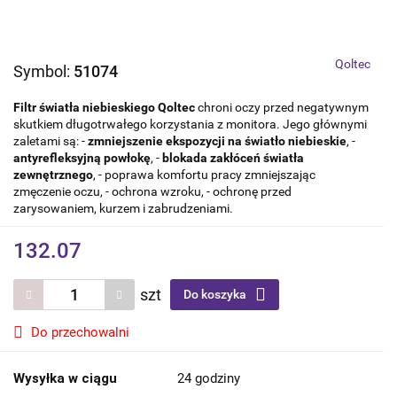
Qoltec
Symbol:
51074
Filtr światła niebieskiego Qoltec
chroni oczy przed negatywnym
skutkiem długotrwałego korzystania z monitora. Jego głównymi
zaletami są: -
zmniejszenie ekspozycji na światło niebieskie
, -
antyrefleksyjną powłokę
, -
blokada zakłóceń światła
zewnętrznego
, - poprawa komfortu pracy zmniejszając
zmęczenie oczu, - ochrona wzroku, - ochronę przed
zarysowaniem, kurzem i zabrudzeniami.
132.07
szt
Do koszyka
Do przechowalni
Wysyłka w ciągu
24 godziny