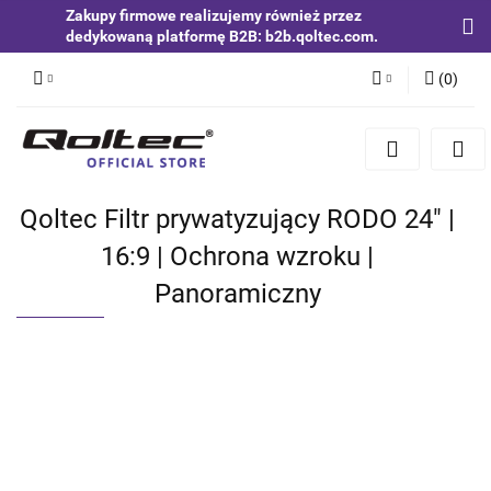
Zakupy firmowe realizujemy również przez
dedykowaną platformę B2B: b2b.qoltec.com.
(
0
)
Zaloguj się
Zarejestruj się
Dodaj zgłoszenie
Qoltec Filtr prywatyzujący RODO 24" |
Zgody cookies
16:9 | Ochrona wzroku |
Panoramiczny