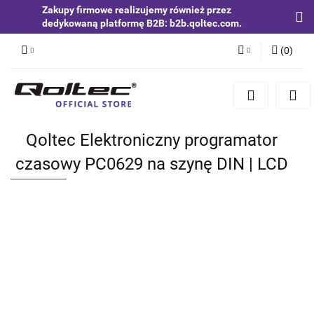
Zakupy firmowe realizujemy również przez
dedykowaną platformę B2B: b2b.qoltec.com.
(
0
)
Zaloguj się
Zarejestruj się
Dodaj zgłoszenie
Qoltec Elektroniczny programator
Zgody cookies
czasowy PC0629 na szynę DIN | LCD