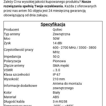
Zależy Ci na wysokiej jakości kupowanego produktu?
Nasze
rozwiązania spełnią Twoje oczekiwania.
Każda z oferowanych
przez nas anten 5G objęta jest 24 miesięczną gwarancją
obowiązującą od dnia zakupu.
Specyfikacja
Producent
Qoltec
Typ anteny
Zewnętrzna
Moc
50W
Zysk
14 dBi
600 - 2700 MHz / 3300 - 3800
Częstotliwość pracy
MHz
Impedancja
50 Ω
Polaryzacja
Pionowa
Złącze anteny
SMA męski
VSWR
≤ 3.0
Klasa szczelności
IP 67
Wysokość
210 mm
Antena do montażu
Informacje dodatkowe
zewnętrznego
Kolor
Biały
Materiał
ABS
Długość kabla
3 m RG58
Temperatura pracy
-20℃ ~ +85℃