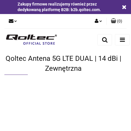
Zakupy firmowe realizujemy również przez
dedykowaną platformę B2B: b2b.qoltec.com.
(
0
)
Zaloguj się
Zarejestruj się
Dodaj zgłoszenie
Qoltec Antena 5G LTE DUAL | 14 dBi |
Zgody cookies
Zewnętrzna