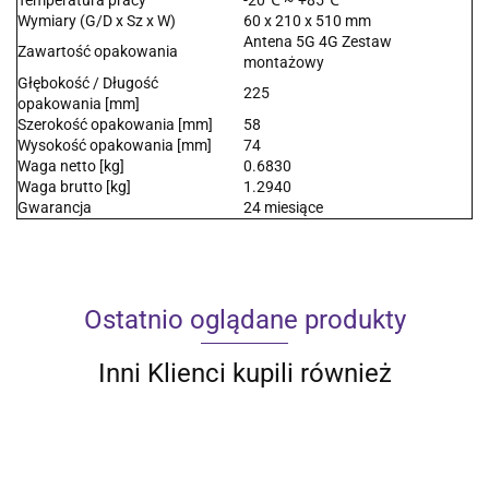
Wymiary (G/D x Sz x W)
60 x 210 x 510 mm
Antena 5G 4G Zestaw
Zawartość opakowania
montażowy
Głębokość / Długość
225
opakowania [mm]
Szerokość opakowania [mm]
58
Wysokość opakowania [mm]
74
Waga netto [kg]
0.6830
Waga brutto [kg]
1.2940
Gwarancja
24 miesiące
Ostatnio oglądane produkty
Inni Klienci kupili również