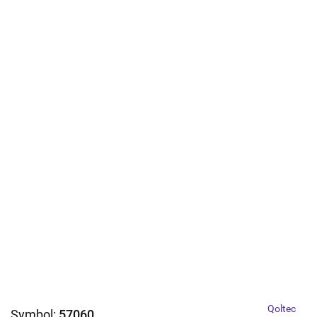
Qoltec
Symbol:
57060