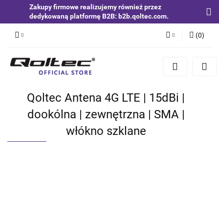
Zakupy firmowe realizujemy również przez
dedykowaną platformę B2B: b2b.qoltec.com.
(
0
)
Zaloguj się
Zarejestruj się
Dodaj zgłoszenie
Qoltec Antena 4G LTE | 15dBi |
Zgody cookies
dookólna | zewnętrzna | SMA |
włókno szklane