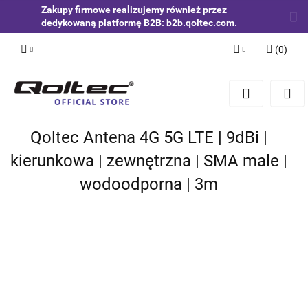
Zakupy firmowe realizujemy również przez
dedykowaną platformę B2B: b2b.qoltec.com.
(
0
)
Zaloguj się
Zarejestruj się
Dodaj zgłoszenie
Qoltec Antena 4G 5G LTE | 9dBi |
Zgody cookies
kierunkowa | zewnętrzna | SMA male |
wodoodporna | 3m