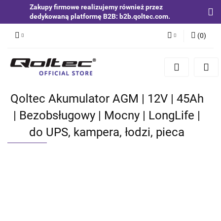
Zakupy firmowe realizujemy również przez
dedykowaną platformę B2B: b2b.qoltec.com.
(
0
)
Zaloguj się
Zarejestruj się
Dodaj zgłoszenie
Qoltec Akumulator AGM | 12V | 45Ah
Zgody cookies
| Bezobsługowy | Mocny | LongLife |
do UPS, kampera, łodzi, pieca