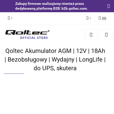
Zakupy firmowe realizujemy również przez
dedykowaną platformę B2B: b2b.qoltec.com.
(
0
)
Zaloguj się
Zarejestruj się
Dodaj zgłoszenie
Qoltec Akumulator AGM | 12V | 18Ah
Zgody cookies
| Bezobsługowy | Wydajny | LongLife |
do UPS, skutera