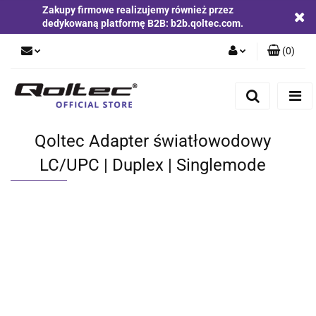
Zakupy firmowe realizujemy również przez
dedykowaną platformę B2B: b2b.qoltec.com.
(
0
)
Zaloguj się
Zarejestruj się
Dodaj zgłoszenie
Qoltec Adapter światłowodowy
Zgody cookies
LC/UPC | Duplex | Singlemode