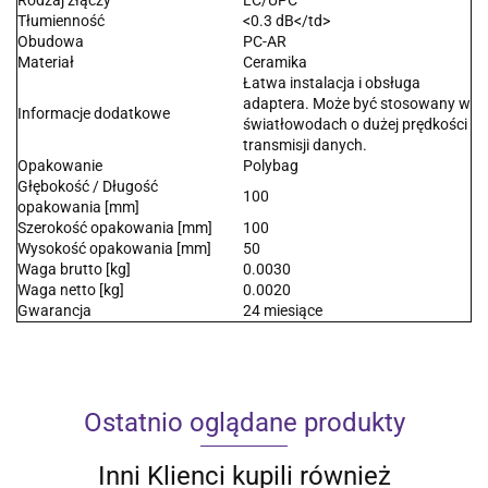
Rodzaj złączy
LC/UPC
Tłumienność
<0.3 dB</td>
Obudowa
PC-AR
Materiał
Ceramika
Łatwa instalacja i obsługa
adaptera. Może być stosowany w
Informacje dodatkowe
światłowodach o dużej prędkości
transmisji danych.
Opakowanie
Polybag
Głębokość / Długość
100
opakowania [mm]
Szerokość opakowania [mm]
100
Wysokość opakowania [mm]
50
Waga brutto [kg]
0.0030
Waga netto [kg]
0.0020
Gwarancja
24 miesiące
Ostatnio oglądane produkty
Inni Klienci kupili również