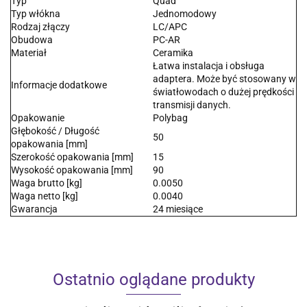
Typ
Quad
Typ włókna
Jednomodowy
Rodzaj złączy
LC/APC
Obudowa
PC-AR
Materiał
Ceramika
Łatwa instalacja i obsługa
adaptera. Może być stosowany w
Informacje dodatkowe
światłowodach o dużej prędkości
transmisji danych.
Opakowanie
Polybag
Głębokość / Długość
50
opakowania [mm]
Szerokość opakowania [mm]
15
Wysokość opakowania [mm]
90
Waga brutto [kg]
0.0050
Waga netto [kg]
0.0040
Gwarancja
24 miesiące
Ostatnio oglądane produkty