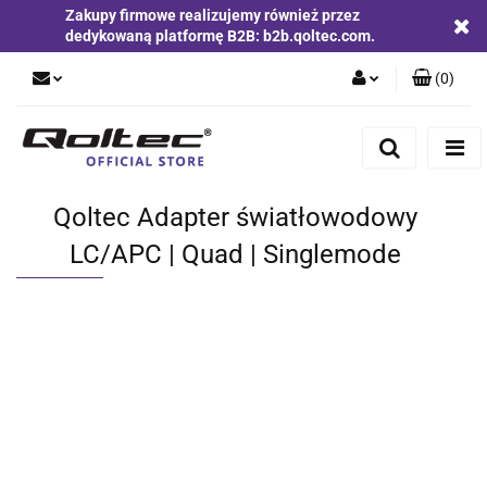
Zakupy firmowe realizujemy również przez
dedykowaną platformę B2B: b2b.qoltec.com.
(
0
)
Zaloguj się
Zarejestruj się
Dodaj zgłoszenie
Qoltec Adapter światłowodowy
Zgody cookies
LC/APC | Quad | Singlemode