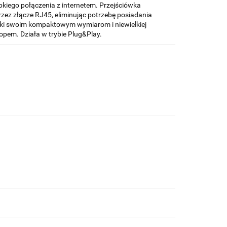
ybkiego połączenia z internetem. Przejściówka
ez złącze RJ45, eliminując potrzebę posiadania
ki swoim kompaktowym wymiarom i niewielkiej
topem. Działa w trybie Plug&Play.