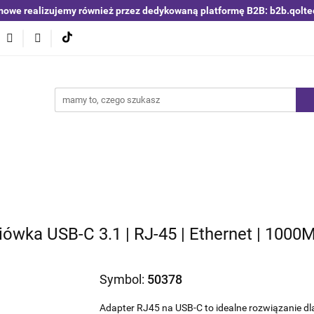
mowe realizujemy również przez dedykowaną platformę B2B: b2b.qolte
niki i detektory
Switche | Ethernet
Anteny LTE 4G 5G
O4
Nowości
Bestsellery
Qoltec B2B
Blog
 | Ethernet
Anteny LTE 4G 5G
Akumulatory LiFePO4
iówka USB-C 3.1 | RJ-45 | Ethernet | 1000
Symbol:
50378
Adapter RJ45 na USB-C to idealne rozwiązanie dl