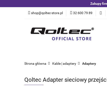
Zakupy fir
Kategorie
Czuj
shop@qoltec-store.pl
32 600 79 89
Akumulatory LiFeP
Kategorie
Czujniki i detektory
Switche
Blog
Strona główna
Kable | adaptery
Adaptery
Qoltec Adapter sieciowy przejśc