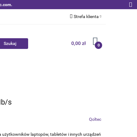
c.com.
Strefa klienta
Zaloguj się
Zarejestruj się
0,00 zł
0
Dodaj zgłoszenie
Zgody cookies
Nowości
Bestsellery
Qoltec B2B
Mb/s
Qoltec
a użytkowników laptopów, tabletów i innych urządzeń