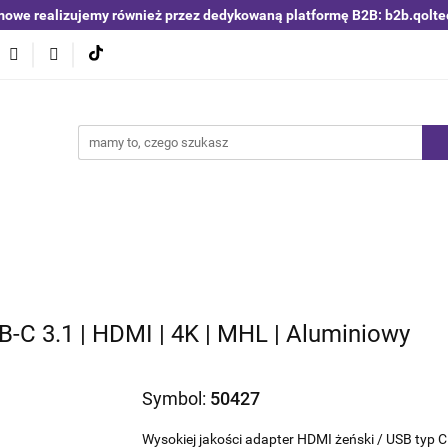
mowe realizujemy również przez dedykowaną platformę B2B: b2b.qolte
niki i detektory
Switche | Ethernet
Anteny LTE 4G 5G
O4
Nowości
Bestsellery
Qoltec B2B
Blog
 | Ethernet
Anteny LTE 4G 5G
Akumulatory LiFePO4
-C 3.1 | HDMI | 4K | MHL | Aluminiowy
Symbol:
50427
Wysokiej jakości adapter HDMI żeński / USB typ C