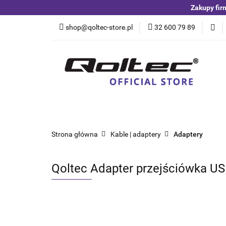
Zakupy fir
Kategorie
Czuj
shop@qoltec-store.pl
32 600 79 89
Akumulatory LiFeP
Kategorie
Czujniki i detektory
Switche
Blog
Strona główna
Kable | adaptery
Adaptery
Qoltec Adapter przejściówka USB