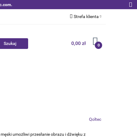
c.com.
Strefa klienta
Zaloguj się
Zarejestruj się
0,00 zł
0
Dodaj zgłoszenie
Zgody cookies
Nowości
Bestsellery
Qoltec B2B
Qoltec
 męski umożliwi przesłanie obrazu i dźwięku z