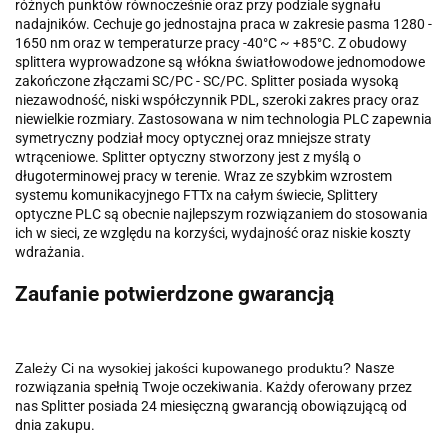
różnych punktów równocześnie oraz przy podziale sygnału
nadajników. Cechuje go jednostajna praca w zakresie pasma 1280 -
1650 nm oraz w temperaturze pracy -40°C ~ +85°C. Z obudowy
splittera wyprowadzone są włókna światłowodowe jednomodowe
zakończone złączami SC/PC - SC/PC. Splitter posiada wysoką
niezawodność, niski współczynnik PDL, szeroki zakres pracy oraz
niewielkie rozmiary. Zastosowana w nim technologia PLC zapewnia
symetryczny podział mocy optycznej oraz mniejsze straty
wtrąceniowe. Splitter optyczny stworzony jest z myślą o
długoterminowej pracy w terenie. Wraz ze szybkim wzrostem
systemu komunikacyjnego FTTx na całym świecie, Splittery
optyczne PLC są obecnie najlepszym rozwiązaniem do stosowania
ich w sieci, ze względu na korzyści, wydajność oraz niskie koszty
wdrażania.
Zaufanie potwierdzone gwarancją
Zależy Ci na wysokiej jakości kupowanego produktu?
Nasze
rozwiązania spełnią Twoje oczekiwania. Każdy oferowany przez
nas Splitter posiada 24 miesięczną gwarancją obowiązującą od
dnia zakupu.