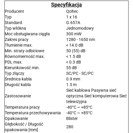
Specyfikacja
Producent
Qoltec
Typ
1 x 16
Standard
G.657A
Typ włókna
Jednomodowy
Moc obsługiwana ciągła
300 mW
Zakres pracy
1280 - 1650 nm
Tłumienie max.
< 14.0 dB
Min. straty odbiciowe
50 (55) dB
Równomierność max.
< 1.5 dB
PDL max.
< 0.3 dB
Kierunkowość min.
55 dB
Typ złączy
SC/PC - SC/PC
Średnica kabla
0.9 mm
Długość kabla
1.5 m
Sieć kablowa Pasywna sieć
Zastosowanie
optyczna Sieć komputerowa Sieć
telewizyjna
Temperatura pracy
-40°C ~ +85°C
Temperatura przechowywania
-40°C ~ +85°C
Opakowanie
Blister
Głębokość / Długość
280
opakowania [mm]