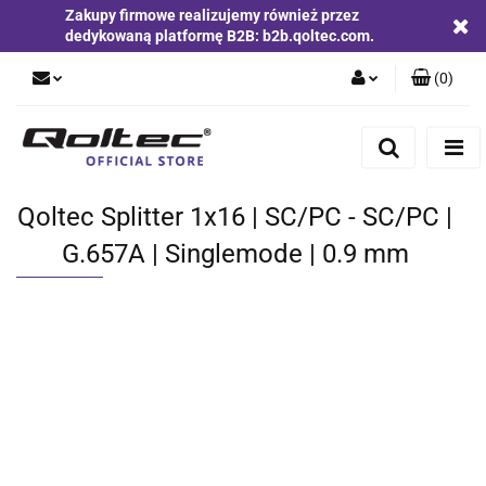
Zakupy firmowe realizujemy również przez
dedykowaną platformę B2B: b2b.qoltec.com.
(
0
)
Zaloguj się
Zarejestruj się
Dodaj zgłoszenie
Qoltec Splitter 1x16 | SC/PC - SC/PC |
Zgody cookies
G.657A | Singlemode | 0.9 mm