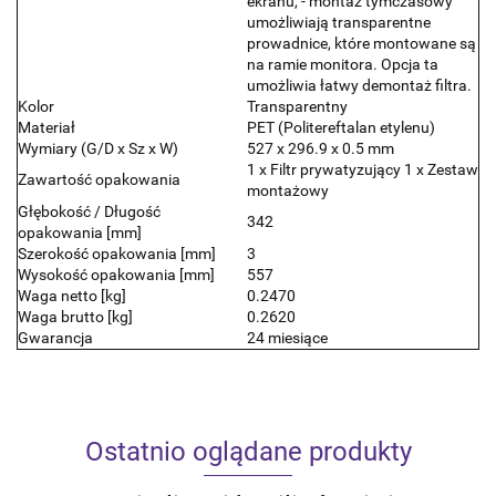
ekranu, - montaż tymczasowy
umożliwiają transparentne
prowadnice, które montowane są
na ramie monitora. Opcja ta
umożliwia łatwy demontaż filtra.
Kolor
Transparentny
Materiał
PET (Politereftalan etylenu)
Wymiary (G/D x Sz x W)
527 x 296.9 x 0.5 mm
1 x Filtr prywatyzujący 1 x Zestaw
Zawartość opakowania
montażowy
Głębokość / Długość
342
opakowania [mm]
Szerokość opakowania [mm]
3
Wysokość opakowania [mm]
557
Waga netto [kg]
0.2470
Waga brutto [kg]
0.2620
Gwarancja
24 miesiące
Ostatnio oglądane produkty