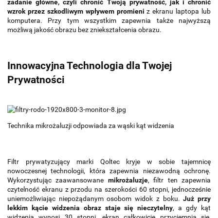
zadanie główne, czyli chronić Twoją prywatność, jak i chronić
wzrok przez szkodliwym wpływem promieni
z ekranu laptopa lub
komputera. Przy tym wszystkim zapewnia także najwyższą
możliwą jakość obrazu bez zniekształcenia obrazu.
Innowacyjna Technologia dla Twojej
Prywatności
Technika mikrożaluzji odpowiada za wąski kąt widzenia
Filtr prywatyzujący marki Qoltec kryje w sobie tajemnicę
nowoczesnej technologii, która zapewnia niezawodną ochronę.
Wykorzystując zaawansowane
mikrożaluzje
, filtr ten zapewnia
czytelność ekranu z przodu na szerokości 60 stopni, jednocześnie
uniemożliwiając niepożądanym osobom widok z boku.
Już przy
lekkim kącie widzenia obraz staje się nieczytelny
, a gdy kąt
widzenia wynosi 30 stopni, ekran całkowicie przyciemnia się,