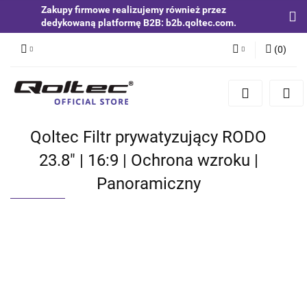
Zakupy firmowe realizujemy również przez
dedykowaną platformę B2B: b2b.qoltec.com.
(
0
)
Zaloguj się
Zarejestruj się
Dodaj zgłoszenie
Qoltec Filtr prywatyzujący RODO
Zgody cookies
23.8" | 16:9 | Ochrona wzroku |
Panoramiczny